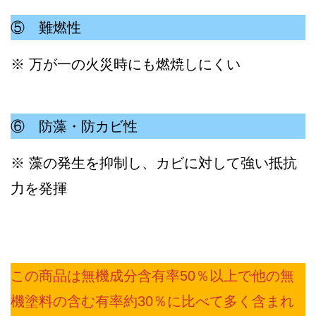
⑤ 難燃性
※ 万が一の火災時にも燃焼しにくい
⑥ 防藻・防カビ性
※ 藻の発生を抑制し、カビに対して強い抵抗
力を発揮
この商品は無機成分含有率50％以上で他の無
機塗料の含む有率約30％に比べて多く含まれ