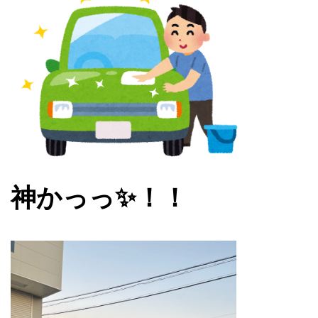
神かっっ✨！！