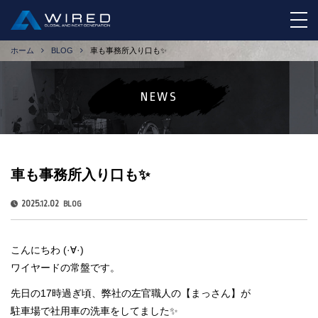
tog
ホーム
BLOG
車も事務所入り口も✨
NEWS
車も事務所入り口も✨
2025.12.02
BLOG
こんにちわ (·∀·)
ワイヤードの常盤です。
先日の17時過ぎ頃、弊社の左官職人の【まっさん】が
駐車場で社用車の洗車をしてました✨