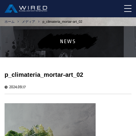
tog
ホーム
メディア
p_climateria_mortar-art_02
NEWS
p_climateria_mortar-art_02
2024.09.17