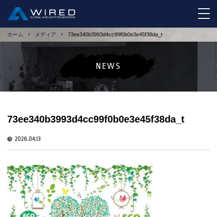
tog
ホーム
メディア
73ee340b3993d4cc99f0b0e3e45f38da_t
NEWS
73ee340b3993d4cc99f0b0e3e45f38da_t
2026.04.13