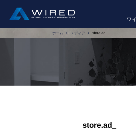
ワ
ホーム
メディア
store.ad_
store.ad_