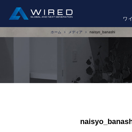
ワ
ホーム
メディア
naisyo_banashi
naisyo_banash