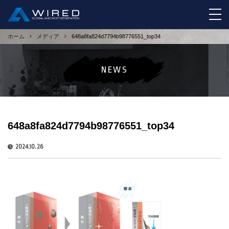
tog
ホーム
メディア
648a8fa824d7794b98776551_top34
NEWS
648a8fa824d7794b98776551_top34
2024.10.26