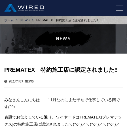
tog
ホーム
NEWS
PREMATEX 特約施工店に認定されました‼
NEWS
PREMATEX 特約施工店に認定されました‼
2023.11.07
NEWS
みなさんこんにちは！ 11月なのにまだ半袖で仕事している南で
す(^^♪
表題でお伝えしている通り、ワイヤードはPREMATEX[プレマテッ
クス]の特約施工店に認定されました＼(^o^)／＼(^o^)／＼(^o^)／