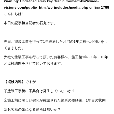
Warning
: Undefined array key "file" in
/home/fhks2/wired-
visions.com/public_html/wp-includes/media.php
on line
1788
こんにちは!
本日の記事担当記者の石丸です。
先日、塗装工事を行って1年経過したお宅の1年点検へお伺いをし
てきました。
弊社で塗装工事を行って頂いたお客様へ、施工後1年・5年・10年
と点検訪問をさせて頂いております。
【
点検内容
】ですが、
①塗装工事後に不具合は発生していないか？
②施工前に著しい劣化が確認された箇所の修繕後、1年目の状態
③お客様の気になる箇所は無いか？