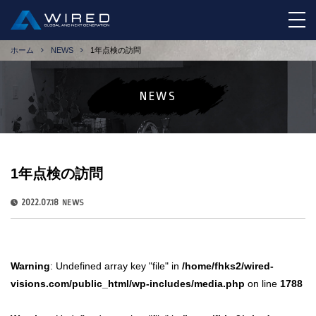
tog
ホーム
NEWS
1年点検の訪問
NEWS
1年点検の訪問
2022.07.18
NEWS
Warning
: Undefined array key "file" in
/home/fhks2/wired-
visions.com/public_html/wp-includes/media.php
on line
1788