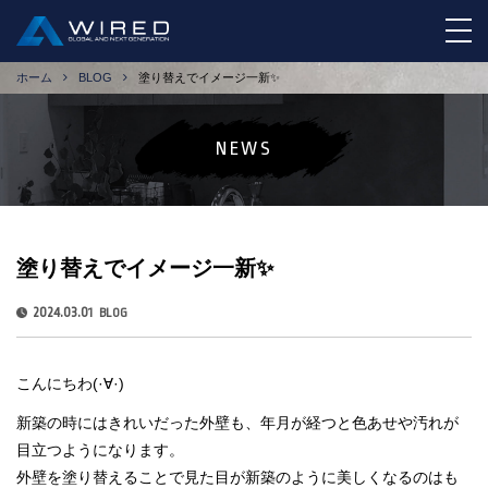
tog
ホーム
BLOG
塗り替えでイメージ一新✨
NEWS
塗り替えでイメージ一新✨
2024.03.01
BLOG
こんにちわ(·∀·)
新築の時にはきれいだった外壁も、年月が経つと色あせや汚れが
目立つようになります。
外壁を塗り替えることで見た目が新築のように美しくなるのはも